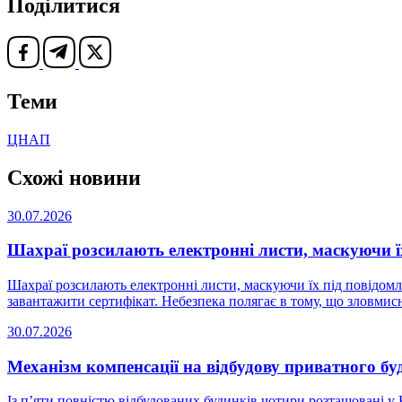
Поділитися
Теми
ЦНАП
Схожі новини
30.07.2026
Шахраї розсилають електронні листи, маскуючи їх
Шахраї розсилають електронні листи, маскуючи їх під повідом
завантажити сертифікат. Небезпека полягає в тому, що зловмис
30.07.2026
Механізм компенсації на відбудову приватного буд
Із п’яти повністю відбудованих будинків чотири розташовані у 