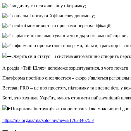
медичну та психологічну підтримку;
соціальні послуги й фінансову допомогу;
освітні можливості та програми перекваліфікації;
варіанти працевлаштування чи відкриття власної справи;
інформацію про житлові програми, пільги, транспорт і спо
Оберіть свій статус – і система автоматично створить пер
А розділ «Твій Шлях» допоможе зорієнтуватися, з чого почати, д
Платформа постійно оновлюється – скоро з’являться регіональні
Ветеран PRO – це про простоту, підтримку та впевненість у ко
Бо ті, хто захищав Україну, мають отримати найзручніший шля
Покрокова інструкція як скористатися і які можливості дос
https://rda.org.ua/rda/zolochiv/news/1762346755/