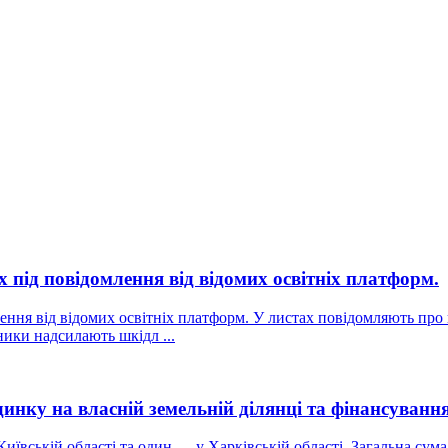
 під повідомлення від відомих освітніх платформ.
лення від відомих освітніх платформ. У листах повідомляють пр
ники надсилають шкідл ...
инку на власній земельній ділянці та фінансування
Київській області та один — у Харківській області. Загальна сум