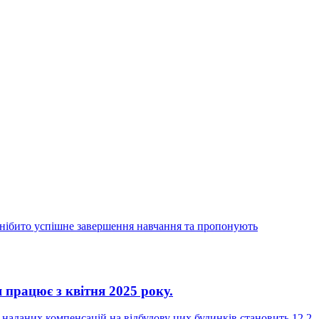
о нібито успішне завершення навчання та пропонують
 працює з квітня 2025 року.
а наданих компенсацій на відбудову цих будинків становить 12,2