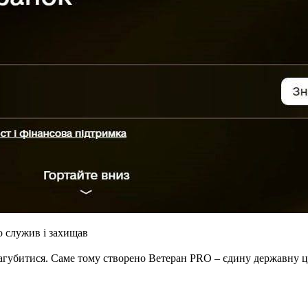
о служив і захищав
агубитися. Саме тому створено Ветеран PRO – єдину державну ци