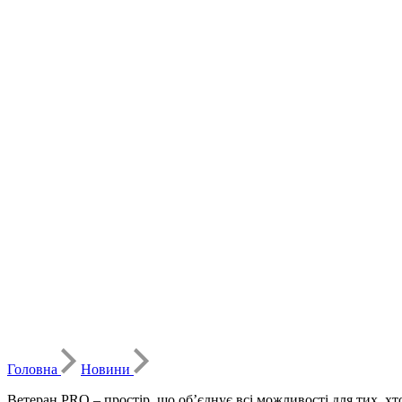
Головна
Новини
Ветеран PRO – простір, що об’єднує всі можливості для тих, хт