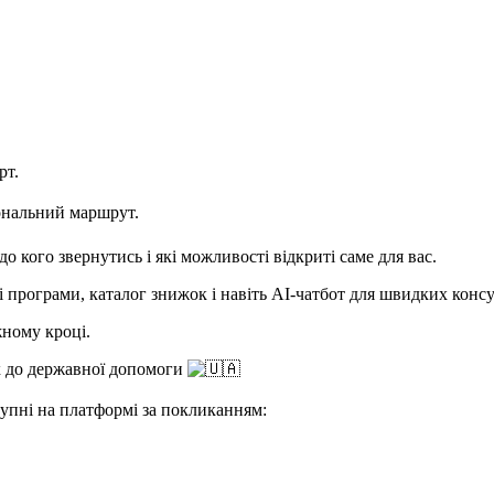
рт.
сональний маршрут.
о кого звернутись і які можливості відкриті саме для вас.
 програми, каталог знижок і навіть AI-чатбот для швидких консу
жному кроці.
х до державної допомоги
тупні на платформі за покликанням: