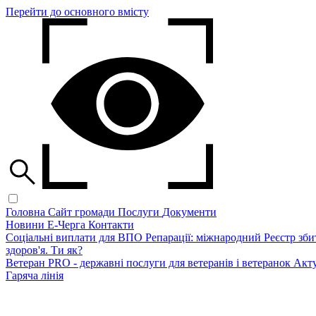
Перейти до основного вмісту
Головна
Сайт громади
Послуги
Документи
Новини
Е-Черга
Контакти
Соціальні виплати для ВПО
Репарації: міжнародний Реєстр зби
здоров'я. Ти як?
Ветеран PRO - державні послуги для ветеранів і ветеранок
Акту
Гаряча лінія